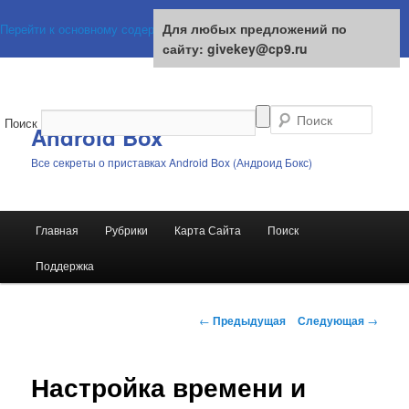
Для любых предложений по
Для любых предложений по
Перейти к основному содержимому
сайту: givekey@cp9.ru
сайту: givekey@cp9.ru
Поиск
Android Box
Все секреты о приставках Android Box (Андроид Бокс)
Главное
Главная
Рубрики
Карта Сайта
Поиск
меню
Поддержка
Навигация
←
Предыдущая
Следующая
→
по
записям
Настройка времени и