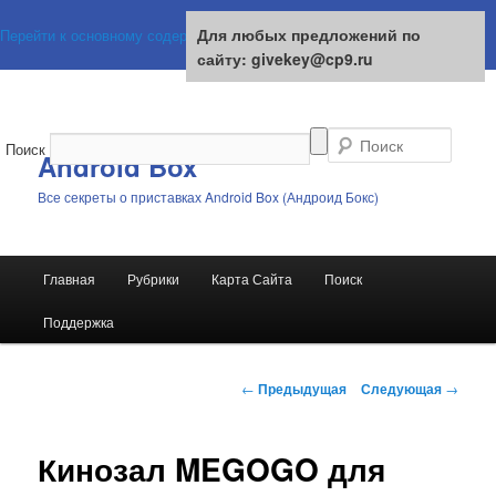
Для любых предложений по
Для любых предложений по
Перейти к основному содержимому
сайту: givekey@cp9.ru
сайту: givekey@cp9.ru
Поиск
Android Box
Все секреты о приставках Android Box (Андроид Бокс)
Главное
Главная
Рубрики
Карта Сайта
Поиск
меню
Поддержка
Навигация
←
Предыдущая
Следующая
→
по
записям
Кинозал MEGOGO для