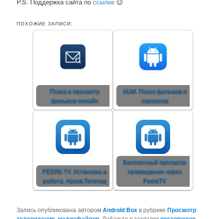
P.S. Поддержка сайта по
ссылке
😉
ПОХОЖИЕ ЗАПИСИ:
Поиск и просмотр
NUM. Поиск фильмов и
фильмов онлайн
сериалов
Бесплатный просмотр
PEERS TV. Установка и
телевидения через
работа. Архив,Телегид
PeersTV
Запись опубликована автором
Android Box
в рубрике
Просмотр
телевидения, медиафайлов
. Добавьте в закладки
постоянную