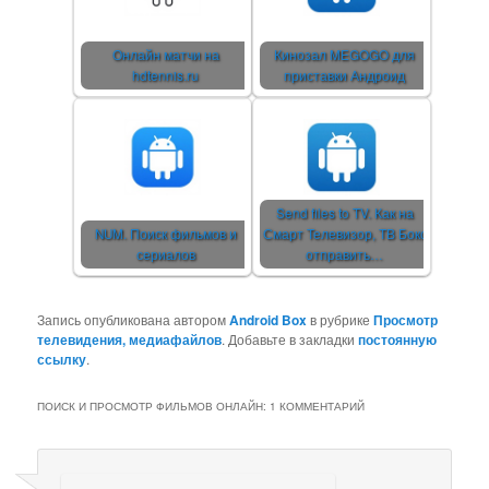
Онлайн матчи на
Кинозал MEGOGO для
hdtennis.ru
приставки Андроид
Send files to TV. Как на
NUM. Поиск фильмов и
Смарт Телевизор, ТВ Бокс
сериалов
отправить…
Запись опубликована автором
Android Box
в рубрике
Просмотр
телевидения, медиафайлов
. Добавьте в закладки
постоянную
ссылку
.
ПОИСК И ПРОСМОТР ФИЛЬМОВ ОНЛАЙН
: 1 КОММЕНТАРИЙ