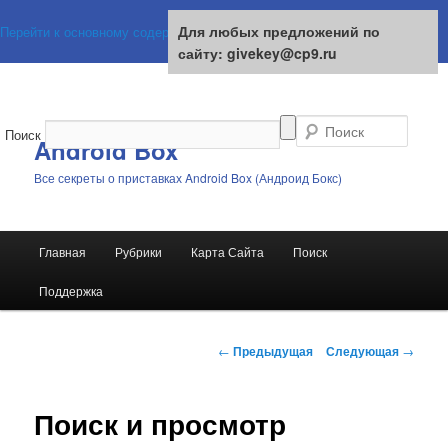
Для любых предложений по
Для любых предложений по
Перейти к основному содержимому
сайту: givekey@cp9.ru
сайту: givekey@cp9.ru
Поиск
Android Box
Все секреты о приставках Android Box (Андроид Бокс)
Главное
Главная
Рубрики
Карта Сайта
Поиск
меню
Поддержка
Навигация
←
Предыдущая
Следующая
→
по
записям
Поиск и просмотр