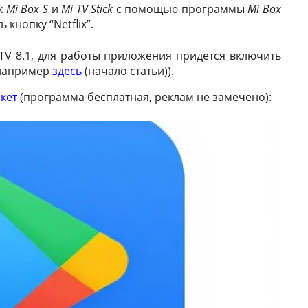
ах
Mi Box S
и
Mi TV Stick
с помощью программы
Mi Box
кнопку “Netflix”.
 TV 8.1, для работы приложения придется включить
 например
здесь
(начало статьи)).
кет
(программа бесплатная, реклам не замечено):