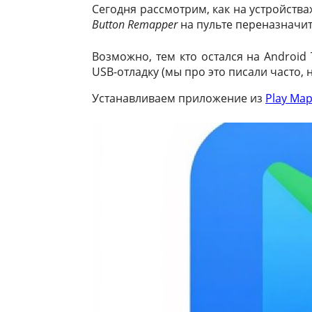
Сегодня рассмотрим, как на устройств
n
a
c
l
a
п
Button Remapper
на пульте переназначить 
o
t
e
e
i
р
k
s
b
g
l
а
Возможно, тем кто остался на Android
l
A
o
r
в
USB-отладку (мы про это писали часто,
a
p
o
a
и
Устанавливаем приложение из
Play Мар
s
p
k
m
т
s
ь
n
i
k
i