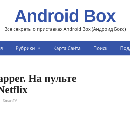
Android Box
Все секреты о приставках Android Box (Андроид Бокс)
ая
Рубрики
Карта Сайта
Поиск
Под
pper. На пульте
etflix
SmartTV