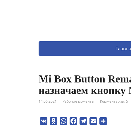
Главн
Mi Box Button Rema
назначаем кнопку N
14.06.2021
Рабочие моменты
Комментарии: 5
V
O
W
F
T
E
О
K
d
h
a
e
m
т