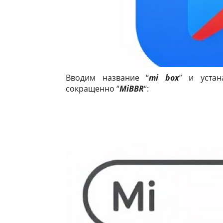
Вводим название “
mi box
” и устан
сокращенно “
MiBBR
“: