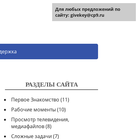
Для любых предложений по
Для любых предложений по
сайту: givekey@cp9.ru
сайту: givekey@cp9.ru
держка
РАЗДЕЛЫ САЙТА
Первое Знакомство
(11)
Рабочие моменты
(10)
Просмотр телевидения,
медиафайлов
(8)
Сложные задачи
(7)