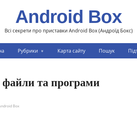
Android Box
Всі секрети про приставки Android Box (Андроїд Бокс)
на
Рубрики
Карта сайту
Пошук
Під
 файли та програми
Android Box