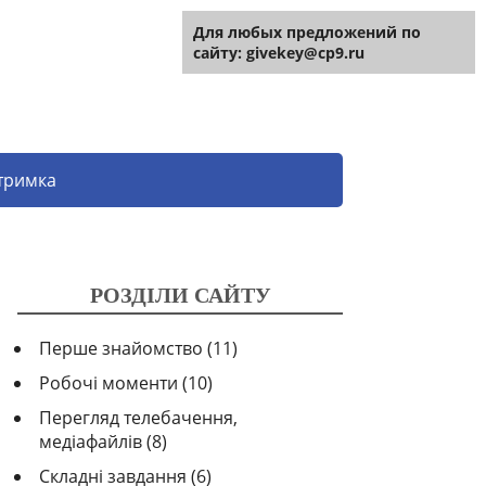
Для будь-яких пропозицій на
Для любых предложений по
сайті:
сайту: givekey@cp9.ru
[email protected]
тримка
РОЗДІЛИ САЙТУ
Перше знайомство
(11)
Робочі моменти
(10)
Перегляд телебачення,
медіафайлів
(8)
Складні завдання
(6)