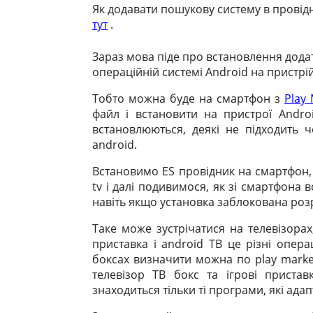
Як додавати пошукову систему в прові
n
a
c
l
a
п
тут
.
o
t
e
e
i
р
k
s
b
g
l
а
Зараз мова піде про встановлення дода
l
A
o
r
в
операційній системі Android на пристрій
a
p
o
a
и
Тобто можна буде на смартфон з
Play
s
p
k
m
т
файл і встановити на пристрої Andro
s
ь
встановлюються, деякі не підходить че
n
android.
i
Встановимо ES провідник на смартфон, 
k
tv і далі подивимося, як зі смартфона
i
навіть якщо установка заблокована ро
Таке може зустрічатися на телевізорах
приставка і android ТВ це різні опера
боксах визначити можна по play market
телевізор ТВ бокс та ігрові пристав
знаходиться тільки ті програми, які ада