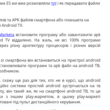
дник ES ми вже розмовляли
тут
і як передавати файли
тків та APK файлів смартфона або планшета на
 Android TV.
 Marketа
встановити програму або завантажити apk
id TV віддалено. На жаль, не всі 100% програми
рез різну архітектуру процесорів і різних версій
зі смартфона він встановиться на пристрої android
 встановлювати програми та apk файл на android ТВ,
зробником.
, скажу ще раз для тих, хто не в курсі, що android
ційні системи простий android зустрічається на тв
у, він такий же, як на смартфоні android ТВ, то це
ки з іншим play-маркетом, в цьому play-маркеті
птовані під пульт дистанційного керування.