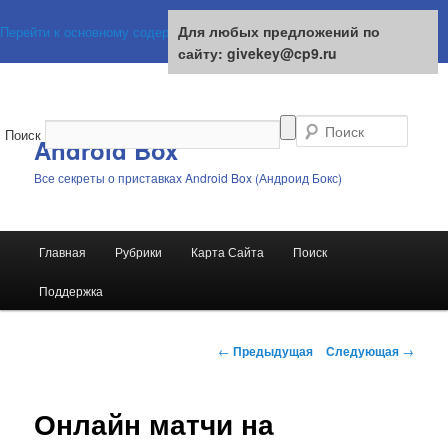
Для любых предложений по
Для любых предложений по
Перейти к основному содержимому
сайту: givekey@cp9.ru
сайту: givekey@cp9.ru
Поиск
Android Box
Все секреты о приставках Android Box (Андроид Бокс)
Главное
Главная
Рубрики
Карта Сайта
Поиск
меню
Поддержка
Навигация
←
Предыдущая
Следующая
→
по
записям
Онлайн матчи на