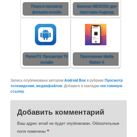
Поиск и просмотр
Кинозал MEGOGO для
фильмов онлайн
приставки Андроид
ParomTV. Просмотра TV
Приложение Media
онлайн
Station Х
Запись опубликована автором
Android Box
в рубрике
Просмотр
телевидения, медиафайлов
. Добавьте в закладки
постоянную
ссылку
.
Добавить комментарий
Ваш адрес email не будет опубликован.
Обязательные
*
поля помечены